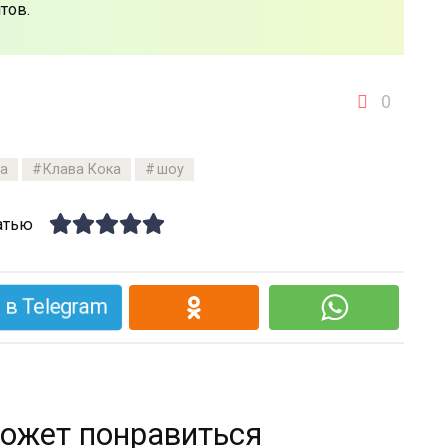
тов.
0
а
Клава Кока
шоу
атью
в Telegram
ожет понравиться