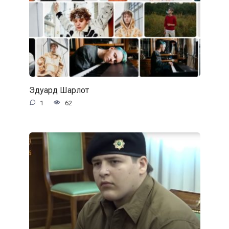
Эдуард Шарлот
1
62