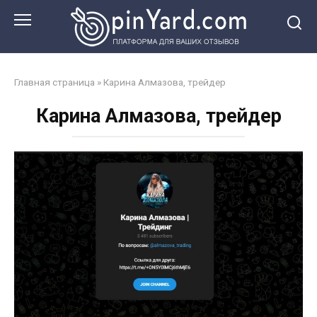
Перейти
к
контенту
Главная страница
»
Карина Алмазова, трейдер
Карина Алмазова, трейдер