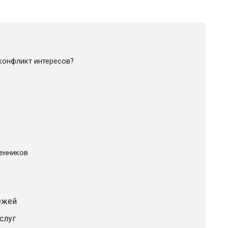
конфликт интересов?
н
венников
ежей
слуг