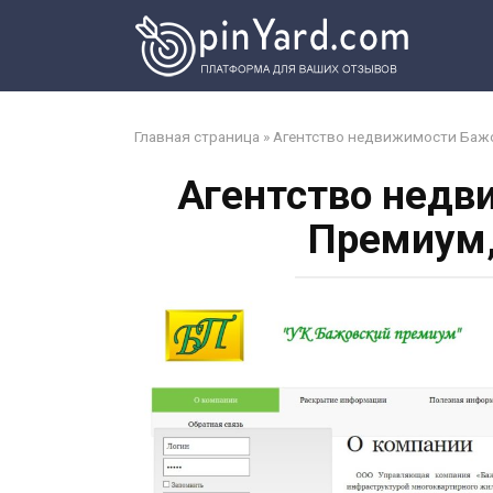
Перейти
к
контенту
Главная страница
»
Агентство недвижимости Бажо
Агентство недв
Премиум,