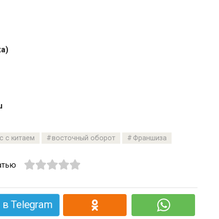
а)
u
с с китаем
восточный оборот
Франшиза
атью
в Telegram