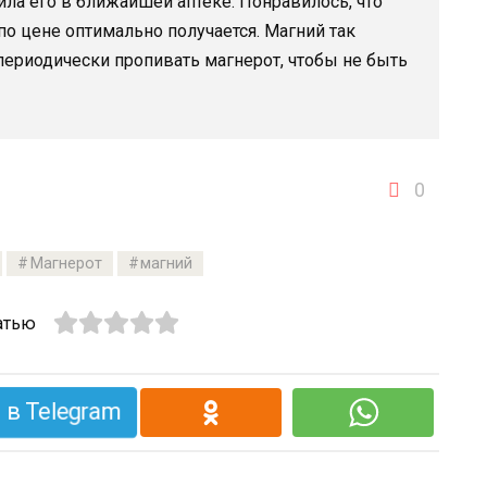
ила его в ближайшей аптеке. Понравилось, что
 по цене оптимально получается. Магний так
у периодически пропивать магнерот, чтобы не быть
0
Магнерот
магний
атью
в Telegram