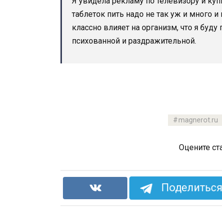
Я увидела рекламу по телевизору и куп
таблеток пить надо не так уж и много и
классно влияет на организм, что я буд
психованной и раздражительной.
magnerot.ru
Оцените ст
Поделиться 