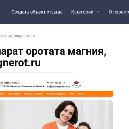
Создать объект отзыва
Категории
О проект
агния, magnerot.ru
арат оротата магния,
nerot.ru