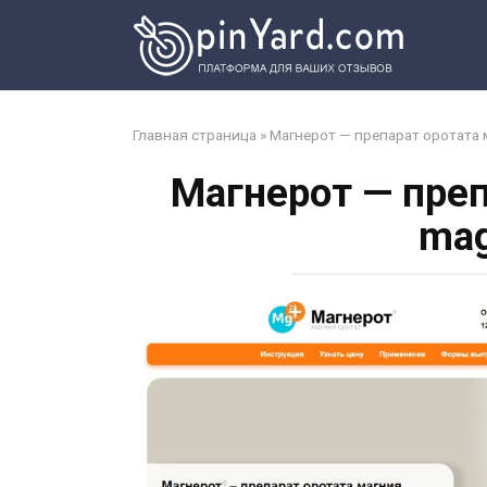
Перейти
к
контенту
Главная страница
»
Магнерот — препарат оротата м
Магнерот — преп
mag