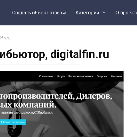
Создать объект отзыва
Категории
О проект
fin.ru
бьютор, digitalfin.ru