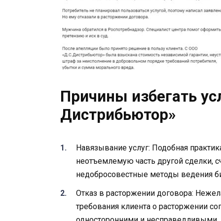
Причины избегать ус
Дистрибьютор»
Навязывание услуг: Подобная практика
неотъемлемую часть другой сделки, с
недобросовестные методы ведения би
Отказ в расторжении договора: Неже
требования клиента о расторжении со
односторонними и несправедливыми.