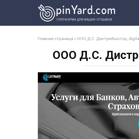
Перейти
к
контенту
Главная страница
»
ООО Д.С. Дистрибьютор, digital
ООО Д.С. Дистри