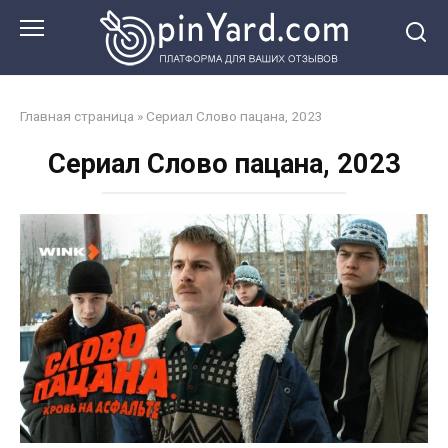
Перейти
к
контенту
Главная страница
»
Сериал Слово пацана, 2023
Сериал Слово пацана, 2023