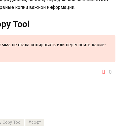
зервные копии важной информации.
py Tool
амма не стала копировать или переносить какие-
0
 Copy Tool
софт