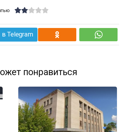
атью
в Telegram
ожет понравиться