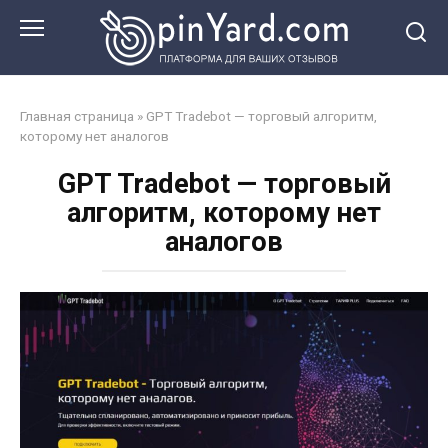
Перейти
к
контенту
Главная страница
»
GPT Tradebot — торговый алгоритм,
которому нет аналогов
GPT Tradebot — торговый
алгоритм, которому нет
аналогов