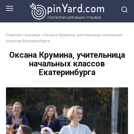
Перейти
к
контенту
Главная страница
»
Оксана Крумина, учительница начальных
классов Екатеринбурга
Оксана Крумина, учительница
начальных классов
Екатеринбурга