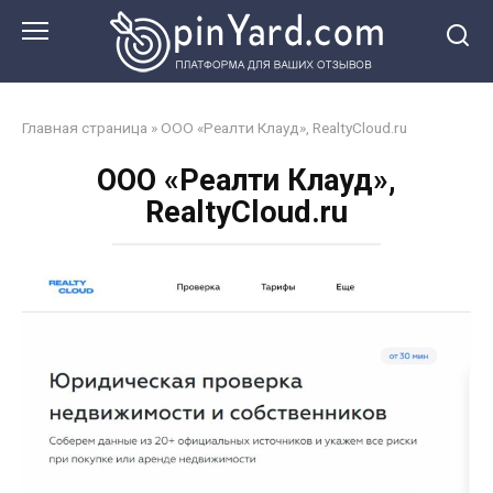
Перейти
к
контенту
Главная страница
»
ООО «Реалти Клауд», RealtyCloud.ru
ООО «Реалти Клауд»,
RealtyCloud.ru