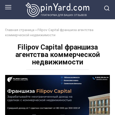
Перейти
к
контенту
Главная страница
»
Filipov Capital франшиза агентства
коммерческой недвижимости
Filipov Capital франшиза
агентства коммерческой
недвижимости